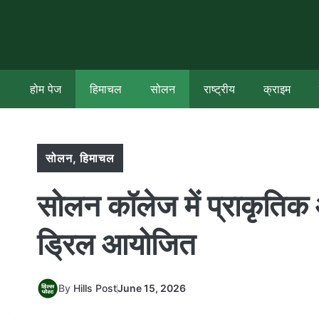
Skip
to
content
होम पेज
हिमाचल
सोलन
राष्ट्रीय
क्राइम
सोलन
,
हिमाचल
सोलन कॉलेज में प्राकृतिक
ड्रिल आयोजित
By
Hills Post
June 15, 2026