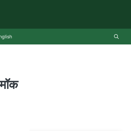
nglish
 मॉक