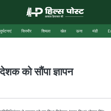
दुर्घटनाएं
सिरमौर
शिमला
खेल
ऊना
मंडी
E
देशक को सौंपा ज्ञापन