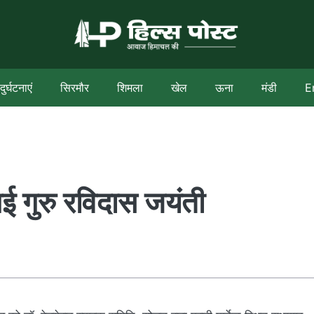
दुर्घटनाएं
सिरमौर
शिमला
खेल
ऊना
मंडी
E
 गई गुरु रविदास जयंती