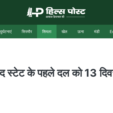
दुर्घटनाएं
सिरमौर
शिमला
खेल
ऊना
मंडी
E
फ द स्टेट के पहले दल को 13 दि