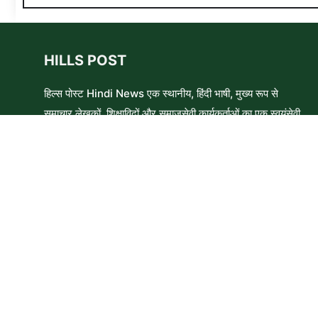
HILLS POST
हिल्स पोस्ट Hindi News एक स्थानीय, हिंदी भाषी, मुख्य रूप से
समाचार लेखकों, शिक्षाविदों और समाजसेवी कार्यकर्ताओं का एक स्वयंसेवी
समूह है। हम उन लोगों और विषयों के बारे में लिखने और आवाज़ बुलंद
करने का प्रयास करते हैं जिन्हे मुख्यधारा के मीडिया में कम प्राथमिकता
मिलती है ।
Copyright © 2026 HillsPost Media • This website follow