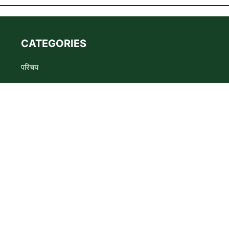
CATEGORIES
परिचय
Advertise
Privacy policy
Terms
संपर्क
s the WADMA Code of Ethics