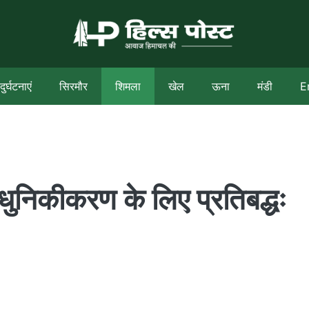
दुर्घटनाएं
सिरमौर
शिमला
खेल
ऊना
मंडी
E
ुनिकीकरण के लिए प्रतिबद्धः