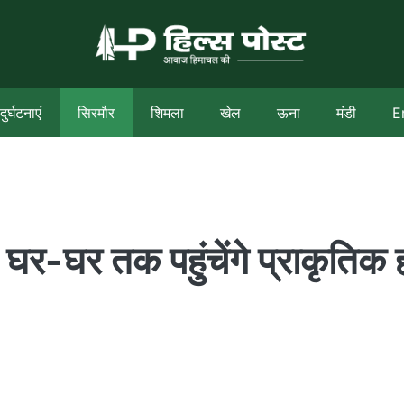
दुर्घटनाएं
सिरमौर
शिमला
खेल
ऊना
मंडी
E
र-घर तक पहुंचेंगे प्राकृतिक 