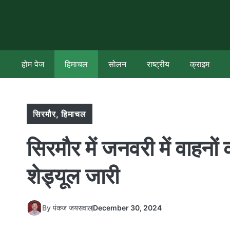
Skip
to
content
होम पेज
हिमाचल
सोलन
राष्ट्रीय
क्राइम
सिरमौर
,
हिमाचल
सिरमौर में जनवरी में वाहनों
शेड्यूल जारी
By
पंकज जयसवाल
December 30, 2024