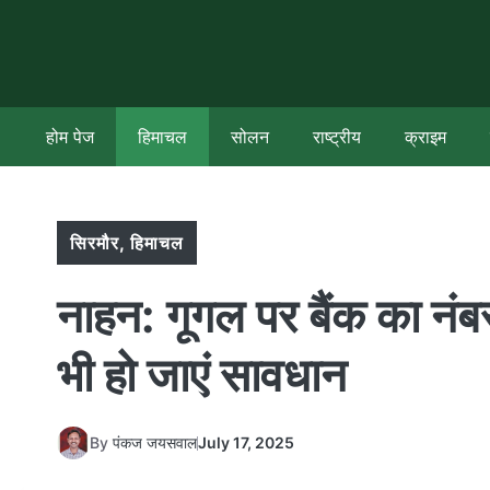
Skip
to
content
होम पेज
हिमाचल
सोलन
राष्ट्रीय
क्राइम
सिरमौर
,
हिमाचल
नाहन: गूगल पर बैंक का न
भी हो जाएं सावधान
By
पंकज जयसवाल
July 17, 2025