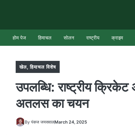
Skip
to
content
होम पेज
हिमाचल
सोलन
राष्ट्रीय
क्राइम
खेल
,
हिमाचल विशेष
उपलब्धि: राष्ट्रीय क्रिके
अतलस का चयन
By
पंकज जयसवाल
March 24, 2025