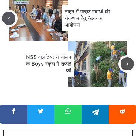
नाहन में मादक पदार्थो की
रोकथाम हेतू बैठक का
आयोजन
NSS वालंटियर ने सोलन
के Boys स्कूल में सफाई
की