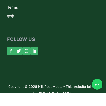
Terms
संपर्क
FOLLOW US
Copyright © 2026 HillsPost Media • This website follows
the WADMA Code of Ethics
About Us
Contact
Privacy Policy