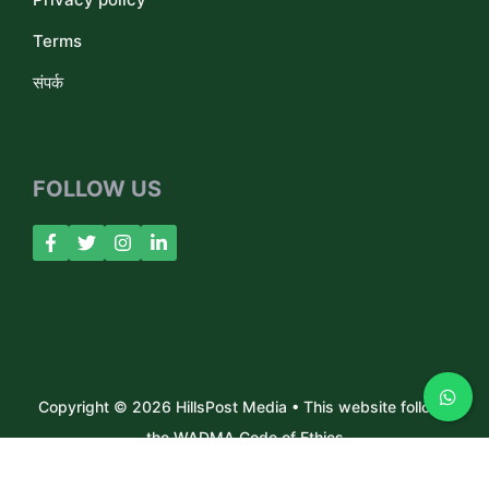
Terms
संपर्क
FOLLOW US
Copyright © 2026 HillsPost Media • This website follows
the WADMA Code of Ethics
About Us
Contact
Privacy Policy