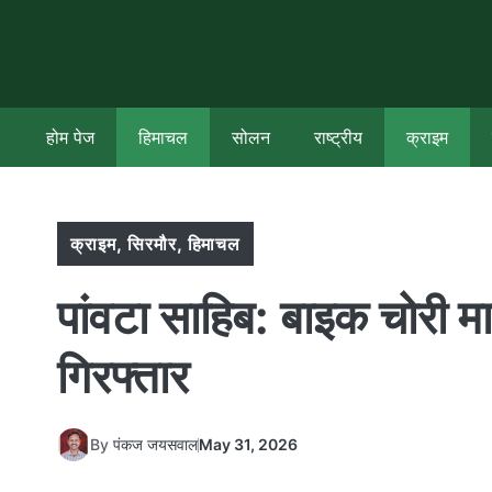
Skip
to
content
होम पेज
हिमाचल
सोलन
राष्ट्रीय
क्राइम
क्राइम
,
सिरमौर
,
हिमाचल
पांवटा साहिब: बाइक चोरी मा
गिरफ्तार
By
पंकज जयसवाल
May 31, 2026