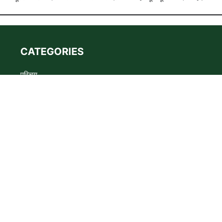
CATEGORIES
परिचय
Advertise
Privacy policy
Terms
संपर्क
s the WADMA Code of Ethics