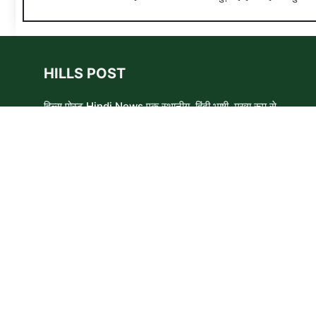
HILLS POST
हिल्स पोस्ट Hindi News एक स्थानीय, हिंदी भाषी, मुख्य रूप से
समाचार लेखकों, शिक्षाविदों और समाजसेवी कार्यकर्ताओं का एक स्वयंसेवी
समूह है। हम उन लोगों और विषयों के बारे में लिखने और आवाज़ बुलंद
करने का प्रयास करते हैं जिन्हे मुख्यधारा के मीडिया में कम प्राथमिकता
मिलती है ।
Copyright © 2026 HillsPost Media • This website follow