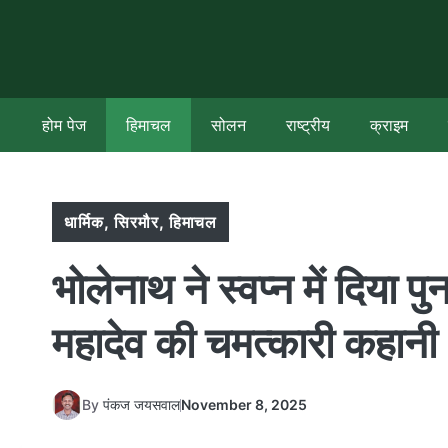
Skip
to
content
होम पेज
हिमाचल
सोलन
राष्ट्रीय
क्राइम
धार्मिक
,
सिरमौर
,
हिमाचल
भोलेनाथ ने स्वप्न में दिया 
महादेव की चमत्कारी कहानी
By
पंकज जयसवाल
November 8, 2025