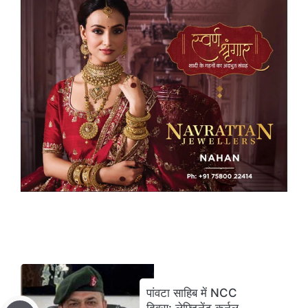
पांवटा साहिब में NCC
दिवस: लेफ्टिनेंट कर्नल