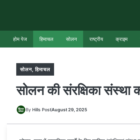
Skip
to
content
होम पेज
हिमाचल
सोलन
राष्ट्रीय
क्राइम
सोलन
,
हिमाचल
सोलन की संरक्षिका संस्था क
By
Hills Post
August 29, 2025