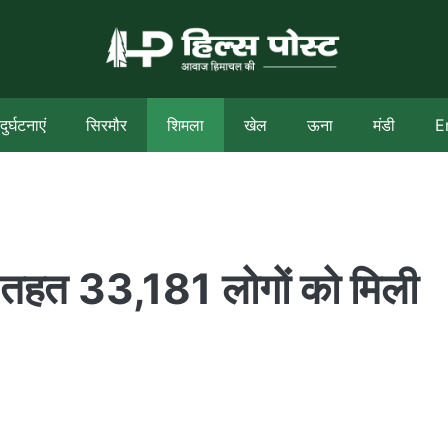
दुर्घटनाएं
सिरमौर
शिमला
खेल
ऊना
मंडी
E
े तहत 33,181 लोगों को मिली