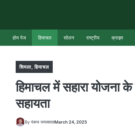
Skip
to
content
होम पेज
हिमाचल
सोलन
राष्ट्रीय
क्राइम
शिमला
,
हिमाचल
हिमाचल में सहारा योजना क
सहायता
By
पंकज जयसवाल
March 24, 2025