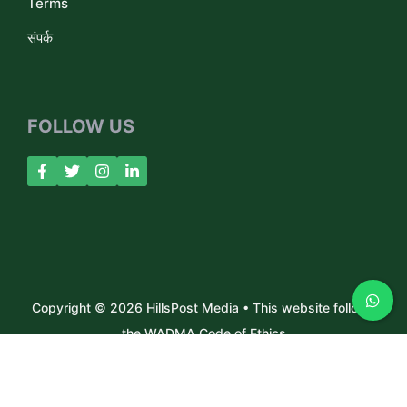
Terms
संपर्क
FOLLOW US
Copyright © 2026 HillsPost Media • This website follows
the WADMA Code of Ethics
About Us
Contact
Privacy Policy