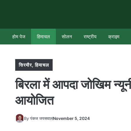
Skip
to
content
होम पेज
हिमाचल
सोलन
राष्ट्रीय
क्राइम
सिरमौर
,
हिमाचल
बिरला में आपदा जोखिम न्यू
आयोजित
By
पंकज जयसवाल
November 5, 2024