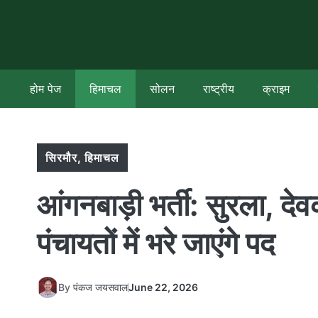
Skip
to
content
होम पेज
हिमाचल
सोलन
राष्ट्रीय
क्राइम
सिरमौर
,
हिमाचल
आंगनबाड़ी भर्ती: सुरला, दे
पंचायतों में भरे जाएंगे पद
By
पंकज जयसवाल
June 22, 2026