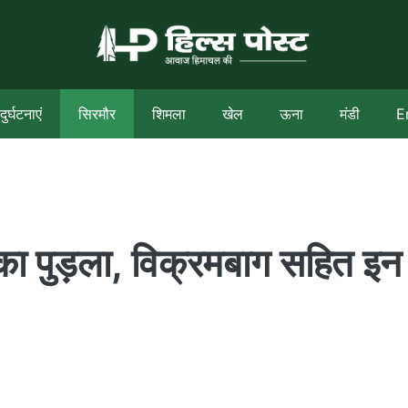
दुर्घटनाएं
सिरमौर
शिमला
खेल
ऊना
मंडी
E
वका पुड़ला, विक्रमबाग सहित इन