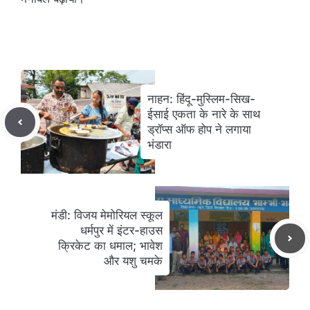
नाहन: हिंदू-मुस्लिम-सिख-
ईसाई एकता के नारे के साथ
ड्रॉप्स ऑफ होप ने लगाया
भंडारा
मंडी: विजय मेमोरियल स्कूल
धर्मपुर में इंटर-हाउस
क्रिकेट का धमाल; भावेश
और यशु चमके