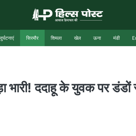
दुर्घटनाएं
सिरमौर
शिमला
खेल
ऊना
मंडी
E
ड़ा भारी! ददाहू के युवक पर डंडों 