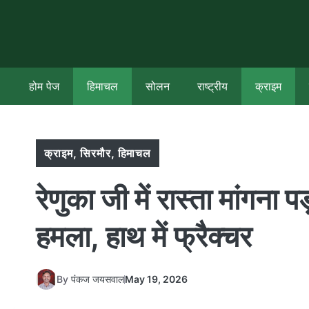
Skip
to
content
होम पेज
हिमाचल
सोलन
राष्ट्रीय
क्राइम
क्राइम
,
सिरमौर
,
हिमाचल
रेणुका जी में रास्ता मांगना प
हमला, हाथ में फ्रैक्चर
By
पंकज जयसवाल
May 19, 2026