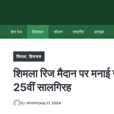
Skip
to
content
होम पेज
हिमाचल
सोलन
राष्ट्रीय
क्राइम
शिमला
,
हिमाचल
शिमला रिज मैदान पर मनाई
25वीं सालगिरह
By
संवाददाता
July 11, 2024