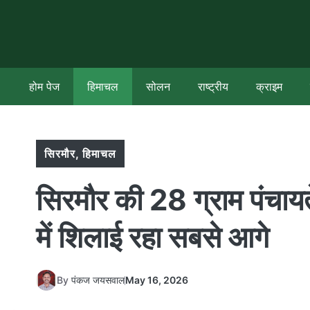
Skip
to
content
होम पेज
हिमाचल
सोलन
राष्ट्रीय
क्राइम
सिरमौर
,
हिमाचल
सिरमौर की 28 ग्राम पंचायते
में शिलाई रहा सबसे आगे
By
पंकज जयसवाल
May 16, 2026