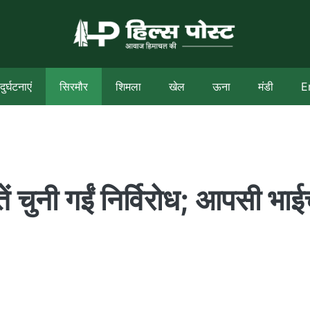
दुर्घटनाएं
सिरमौर
शिमला
खेल
ऊना
मंडी
E
ं चुनी गईं निर्विरोध; आपसी भाईच