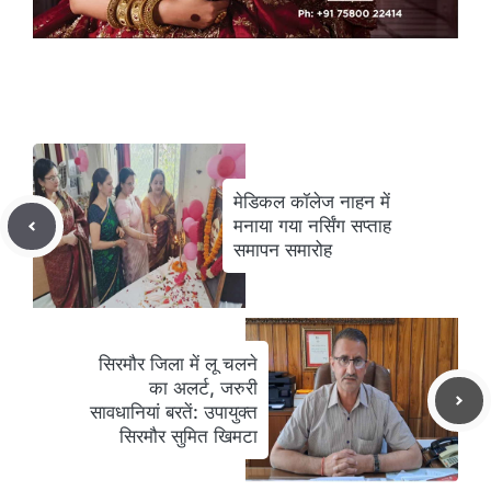
मेडिकल कॉलेज नाहन में
मनाया गया नर्सिंग सप्ताह
समापन समारोह
सिरमौर जिला में लू चलने
का अलर्ट, जरुरी
सावधानियां बरतें: उपायुक्त
सिरमौर सुमित खिमटा